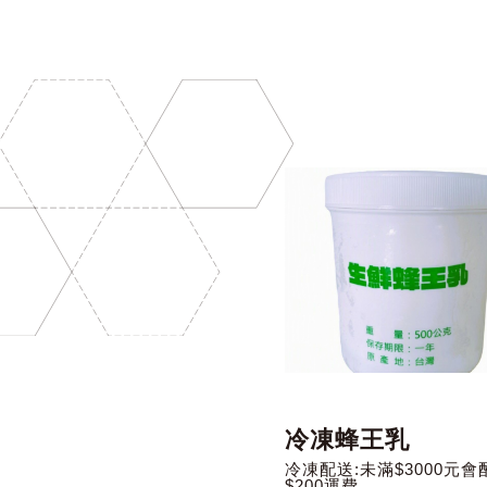
冷凍蜂王乳
冷凍配送:未滿$3000元會
$200運費