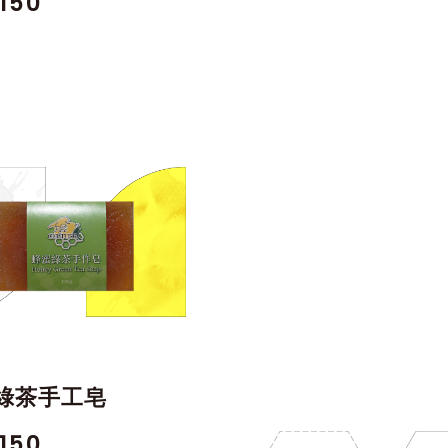
150
綠茶手工皂
150