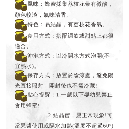
風味：蜂蜜採集荔枝花帶有微酸，
顏色較淡，氣味清香。
特色：易結晶，有荔枝花香氣。
食用方式：搭配調飲或甜點上都很
適合。
沖泡方式：以冷開水方式泡開(不
宜熱水)。
保存方式：放置於陰涼處，避免陽
光直接照射。開封後也不需冷藏!
貼心提醒：1.一歲以下嬰幼兒禁止
食用蜂蜜!
2.結晶蜜，屬正常現象!可
當果醬使用或隔水加熱(溫度不超過60º)