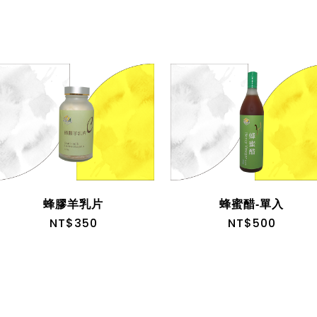
蜂膠羊乳片
蜂蜜醋-單入
NT$350
NT$500