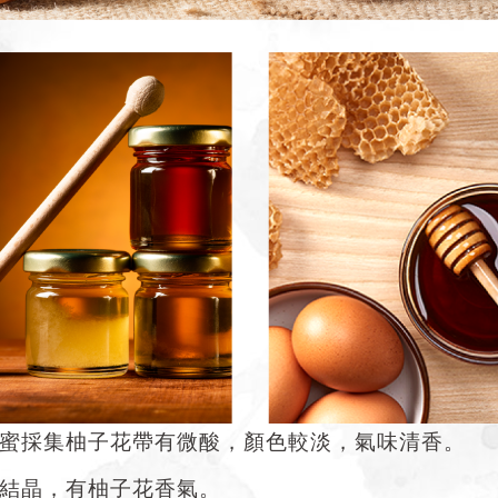
蜜採集柚子花帶有微酸，顏色較淡，氣味清香。
結晶，有柚子花香氣。