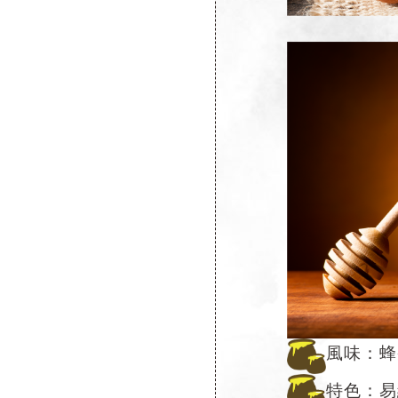
風味：蜂
特色：易