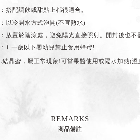
：搭配調飲或甜點上都很適合。
：以冷開水方式泡開(不宜熱水)。
：放置於陰涼處，避免陽光直接照射。開封後也不需
：1.一歲以下嬰幼兒禁止食用蜂蜜!
2.結晶蜜，屬正常現象!可當果醬使用或隔水加熱(溫度
REMARKS
商品備註