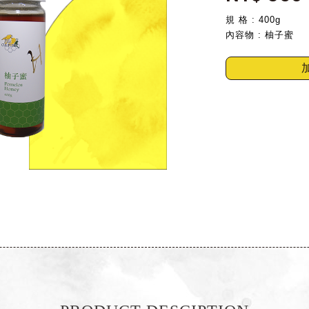
規 格 : 400g
內容物 : 柚子蜜