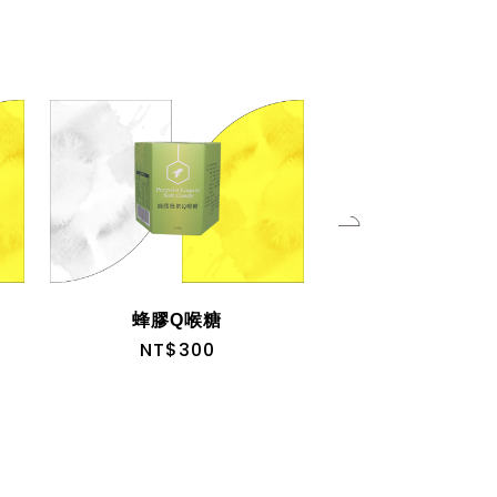
蜂膠Q喉糖
龍眼蜜1.8k
NT$300
NT$800